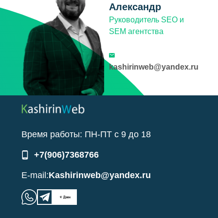
Александр
Руководитель SEO и
SEM агентства
kashirinweb@yandex.ru
Время работы:
ПН-ПТ
с
9
до
18
+7(906)7368766
E-mail:
Kashirinweb@yandex.ru