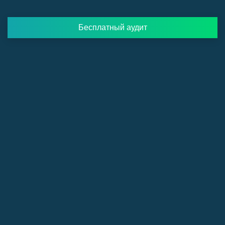
Бесплатный аудит
Из переписке с клиентом
Ирина
Баринова
владелица