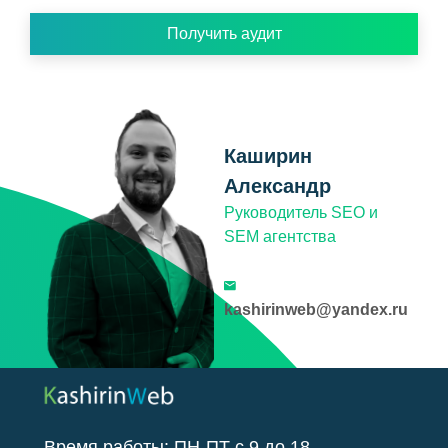
Получить аудит
Каширин
Александр
Руководитель SEO и
SEM агентства
kashirinweb@yandex.ru
Время работы:
ПН-ПТ
с
9
до
18