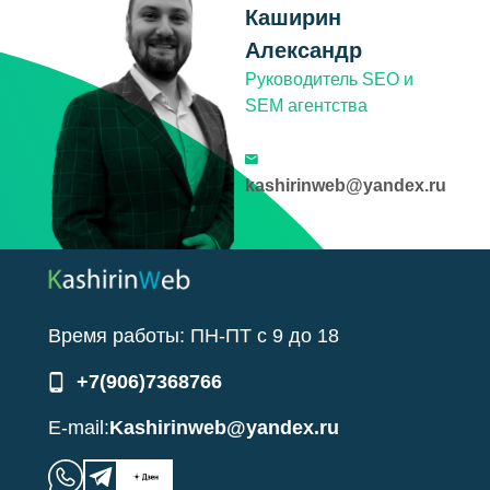
Каширин
Александр
Руководитель SEO и
SEM агентства
kashirinweb@yandex.ru
Время работы:
ПН-ПТ
с
9
до
18
+7(906)7368766
E-mail:
Kashirinweb@yandex.ru