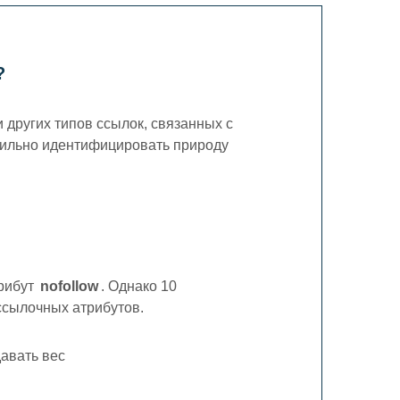
ы для НКО
?
 других типов ссылок, связанных с
вильно идентифицировать природу
трибут
nofollow
. Однако 10
ссылочных атрибутов.
давать вес