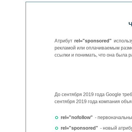
Цена СЕО
Индексация сайта
AEO / GEO продвижение
Атрибут
rel="sponsored"
использу
рекламой или оплачиваемым разм
SEO Tilda
ссылки и понимать, что она была 
До сентября 2019 года Google тре
сентября 2019 года компания объ
rel="nofollow"
- первоначальны
rel="sponsored"
- новый атриб