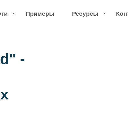
уги
Примеры
Ресурсы
Кон
По отраслям
Технические
"
B компании
Создание сайтов
d" -
омышленные предприятия
Создание сайтов 
дицинские услуги
Техническая опт
х
товые компании
Доработка сайта 
йты услуг
Ускорение сайта
❤️ Благотворите