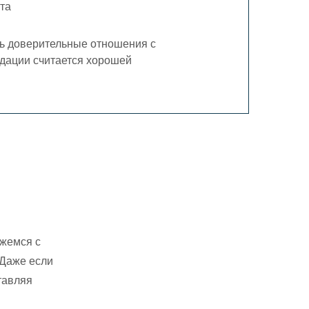
та
ть доверительные отношения с
ндации считается хорошей
яжемся с
 Даже если
тавляя