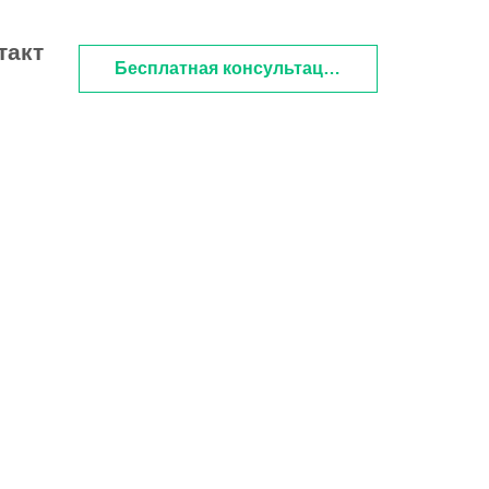
такт
Бесплатная консультация
на Tilda
имизация
(модернизация)
льность