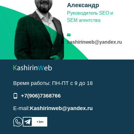
Александр
Руководитель SEO и
SEM агентства
kashirinweb@yandex.ru
Время работы:
ПН-ПТ
с
9
до
18
+7(906)7368766
E-mail:
Kashirinweb@yandex.ru