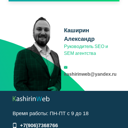
Каширин
Александр
Руководитель SEO и
SEM агентства
kashirinweb@yandex.ru
Время работы:
ПН-ПТ
с
9
до
18
+7(906)7368766