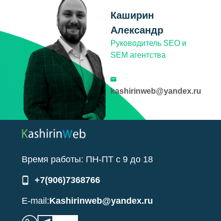
Каширин
Александр
Руководитель SEO и
SEM агентства
kashirinweb@yandex.ru
Время работы:
ПН-ПТ
с
9
до
18
+7(906)7368766
E-mail:
Kashirinweb@yandex.ru