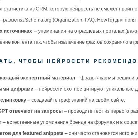
я статистика из CRM, которую нейросеть не сможет проигно
– разметка Schema.org (Organization, FAQ, HowTo) для понят
х источниках
– упоминания на отраслевых порталах (важн
ние контента так, чтобы извлечение фактов сохраняло ат
ЛАТЬ, ЧТОБЫ НЕЙРОСЕТИ РЕКОМЕНДО
каждый экспертный материал
– фразы «как мы решили эт
ными цифрами
– нейросети охотнее цитируют уникальные 
релинковку
– создавайте граф знаний на своём сайте.
tGPT отвечают на запросы
– проводите тест из первого раз
г
– естественные упоминания бренда на форумах и в соцсе
ов для featured snippets
– они часто становятся источни