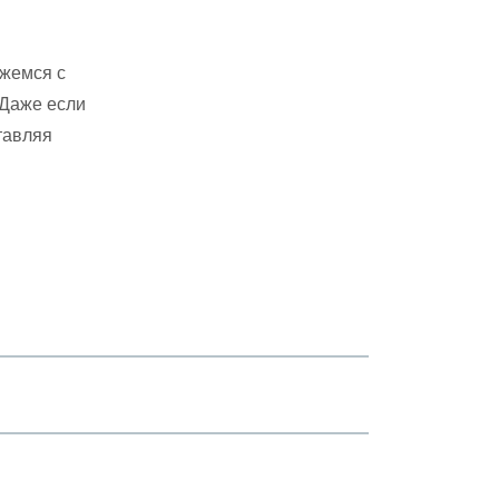
яжемся с
 Даже если
тавляя