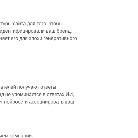
ы для НКО
туры сайта для того, чтобы
 идентифицировали ваш бренд,
няет его для эпохи генеративного
?
вателей получают ответы
д не упоминается в ответах ИИ,
ет нейросети ассоциировать ваш
нием компании.