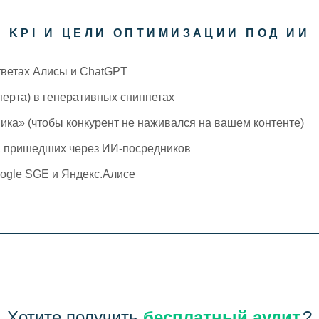
KPI И ЦЕЛИ ОПТИМИЗАЦИИ ПОД ИИ
тветах Алисы и ChatGPT
сперта) в генеративных сниппетах
ка» (чтобы конкурент не наживался на вашем контенте)
, пришедших через ИИ-посредников
ogle SGE и Яндекс.Алисе
Хотите получить
бесплатный аудит
?