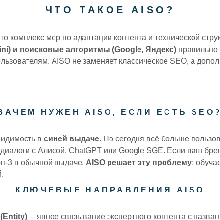
ЧТО ТАКОЕ AISO?
Бесплатные сайт
то комплекс мер по адаптации контента и технической струк
ini) и поисковые алгоритмы (Google, Яндекс)
правильно
ользователям. AISO не заменяет классическое SEO, а допол
ЗАЧЕМ НУЖЕН AISO, ЕСЛИ ЕСТЬ SEO
видимость в
синей выдаче
. Но сегодня всё больше пользо
 диалоги с Алисой, ChatGPT или Google SGE. Если ваш брен
оп‑3 в обычной выдаче.
AISO решает эту проблему:
обуча
й.
КЛЮЧЕВЫЕ НАПРАВЛЕНИЯ AISO
Entity)
– явное связывание экспертного контента с назва