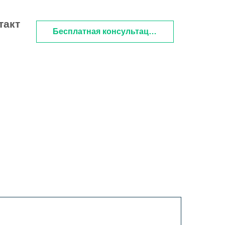
такт
Бесплатная консультация
на Tilda
имизация
(модернизация)
льность