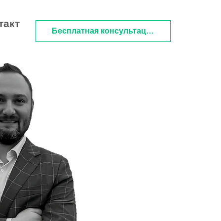
такт
Бесплатная консультация
на Tilda
имизация
(модернизация)
льность