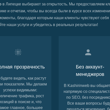
ю
в
Липецке
выбирают за открытость. Мы предоставляем к
тике и отчетам, чтобы вы всегда были в курсе всех изменен
моменты, благодаря которым наши клиенты чувствуют себя
йте наши услуги и убедитесь в реальных результатах!
олная прозрачность
Без аккаунт-
менеджеров
будете видеть, как растут
и показатели. Мы делаем
В Kashirinweb вы общае
успехи видимыми:
напрямую со специалис
величение трафика,
рост
по SEO, без посреднико
позиций в поиске и, что
Все ваши вопросы буд
амое главное, большее
решаться мгновенно, б