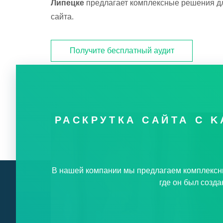
Липецке
предлагает комплексные решения д
Цена СЕО
сайта.
Индексация сайта
Получите бесплатный аудит
AEO / GEO продвижение
SEO Tilda
РАСКРУТКА САЙТА С 
В нашей компании мы предлагаем комплексн
где он был созд