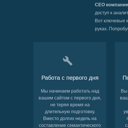
СЕО компани
доступ к анали
Вот ключевые 
руках. Попробу
Работа с первого дня
П
Мы начинаем работать над
Вы 
вашим сайтом с первого дня,
ваш
не теряя время на
длительную подготовку.
у
Вместо долгих недель на
составление семантического
с