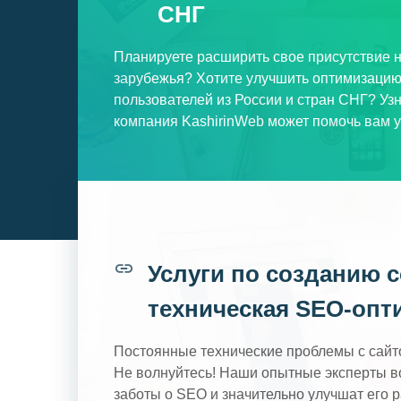
СНГ
Планируете расширить свое присутствие 
зарубежья? Хотите улучшить оптимизацию
пользователей из России и стран СНГ? Узн
компания KashirinWeb может помочь вам 
Услуги по созданию 
техническая SEO-опт
Постоянные технические проблемы с сайт
Не волнуйтесь! Наши опытные эксперты во
заботы о SEO и значительно улучшат его р