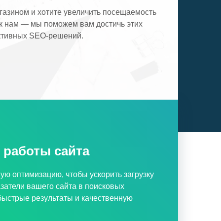
газином и хотите увеличить посещаемость
к нам — мы поможем вам достичь этих
ктивных SEO-решений.
 работы сайта
ю оптимизацию, чтобы ускорить загрузку
азатели вашего сайта в поисковых
быстрые результаты и качественную