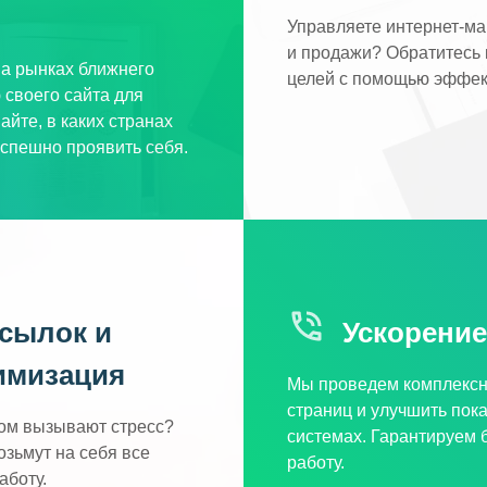
Управляете интернет-ма
и продажи? Обратитесь 
на рынках ближнего
целей с помощью эффе
 своего сайта для
айте, в каких странах
успешно проявить себя.
ссылок и
Ускорение
имизация
Мы проведем комплексну
страниц и улучшить пок
ом вызывают стресс?
системах. Гарантируем 
зьмут на себя все
работу.
аботу.