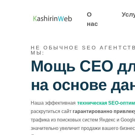
О
Усл
нас
SEO услуги
НЕ ОБЫЧНОЕ SEO АГЕНТСТ
МЫ:
Продвижение сайта
B2
Мощь СЕО дл
Интернет-магазина
Пр
на основе да
SEO-аудит
Ме
Наша эффективная
техническая SEO-опти
AI-SEO
Оп
раскрутиться сайт
гарантированно привлек
трафика из поисковых систем Яндекс и Google
Услуга создания ссылок
Са
значительно увеличит продажи вашего бизне