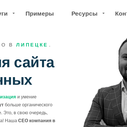
уги
Примеры
Ресурсы
Кон
По отраслям
Технические
ВО В
ЛИПЕЦКЕ
.
B компании
Создание сайтов
я сайта
омышленные предприятия
Создание сайтов 
нных
дицинские услуги
Техническая опт
мизация
и умение
товые компании
Доработка сайта 
ут
больше органического
. Это, в свою очередь,
йты услуг
Ускорение сайта
са! Наша
СЕО компания в
❤️ Благотворите